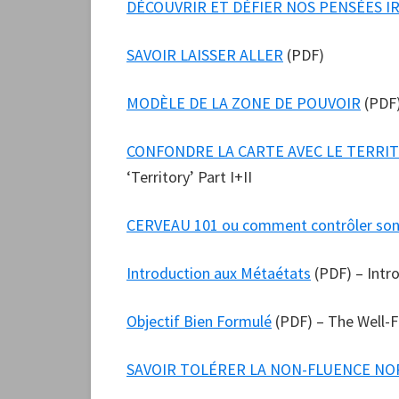
DÉCOUVRIR ET DÉFIER NOS PENSÉES I
SAVOIR LAISSER ALLER
(PDF)
MODÈLE DE LA ZONE DE POUVOIR
(PDF)
CONFONDRE LA CARTE AVEC LE TERRI
‘Territory’ Part I+II
CERVEAU 101 ou comment contrôler son
Introduction aux Métaétats
(PDF) – Intr
Objectif Bien Formulé
(PDF) – The Well-
SAVOIR TOLÉRER LA NON-FLUENCE N