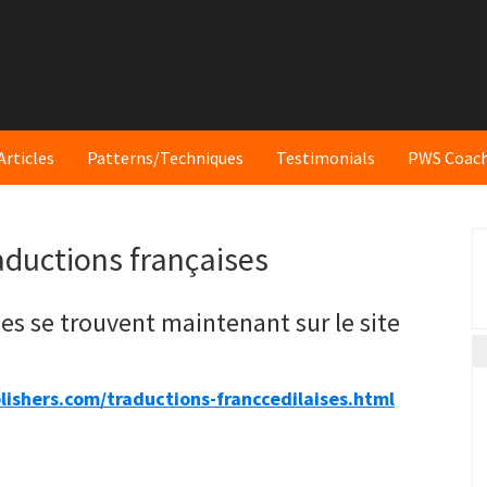
Articles
Patterns/Techniques
Testimonials
PWS Coac
P
aductions françaises
S
ses se trouvent maintenant sur le site
shers.com/traductions-franccedilaises.html