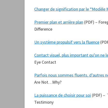
Changer de signification par le “Modèle 
Premier plan et arrière plan
(PDF) – Fore
Difference
Un système propulsif vers la fluence
(PDF
Contact visuel, plus important qu’on ne le
Eye Contact
Parfois nous sommes fluents, d’autres 
Are Not…Why?
La puissance de choisir pour soi
(PDF) – T
Testimony