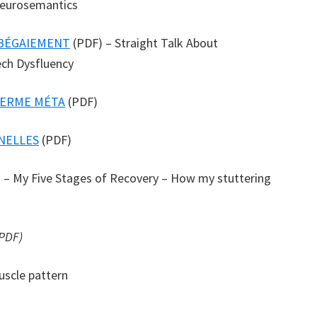
Neurosemantics
 BÉGAIEMENT
(PDF) – Straight Talk About
ech Dysfluency
 TERME MÉTA
(PDF)
NELLES
(PDF)
 – My Five Stages of Recovery – How my stuttering
PDF)
uscle pattern