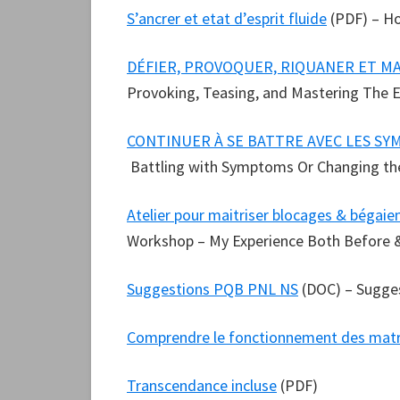
S’ancrer et etat d’esprit fluide
(PDF) – Ho
DÉFIER, PROVOQUER, RIQUANER ET M
Provoking, Teasing, and Mastering The E
CONTINUER À SE BATTRE AVEC LES S
Battling with Symptoms Or Changing t
Atelier pour maitriser blocages & bégai
Workshop – My Experience Both Before &
Suggestions PQB PNL NS
(DOC) – Sugge
Comprendre le fonctionnement des matr
Transcendance incluse
(PDF)