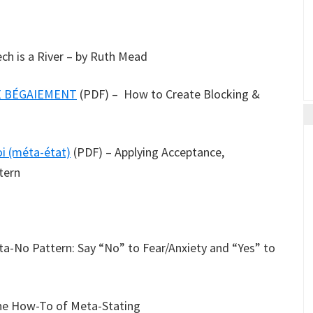
ch is a River – by Ruth Mead
E BÉGAIEMENT
(PDF) – How to Create Blocking &
oi (méta-état)
(PDF) – Applying Acceptance,
tern
a-No Pattern: Say “No” to Fear/Anxiety and “Yes” to
he How-To of Meta-Stating