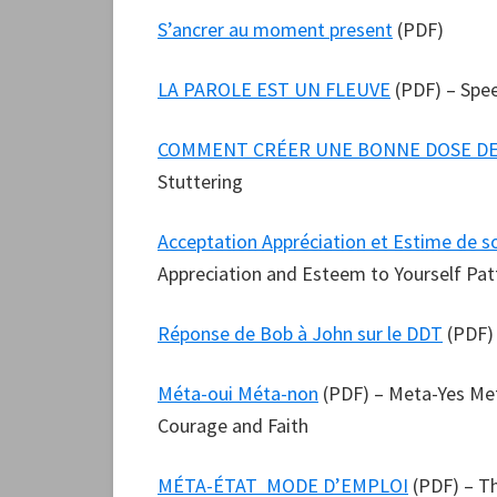
S’ancrer au moment present
(PDF)
LA PAROLE EST UN FLEUVE
(PDF) – Spee
COMMENT CRÉER UNE BONNE DOSE D
Stuttering
Acceptation Appréciation et Estime de s
Appreciation and Esteem to Yourself Pat
Réponse de Bob à John sur le DDT
(PDF)
Méta-oui Méta-non
(PDF) – Meta-Yes Met
Courage and Faith
MÉTA-ÉTAT MODE D’EMPLOI
(PDF) – T