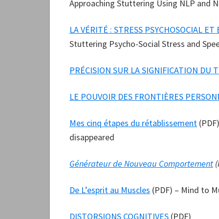
Approaching Stuttering Using NLP and 
LA VÉRITÉ : STRESS PSYCHOSOCIAL ET
Stuttering Psycho-Social Stress and Spe
PRÉCISION SUR LA SIGNIFICATION DU
LE POUVOIR DES FRONTIÈRES PERSON
Mes cinq étapes du rétablissement
(PDF)
disappeared
Générateur de Nouveau Comportement
(
De L’esprit au Muscles
(PDF) – Mind to M
DISTORSIONS COGNITIVES
(PDF)