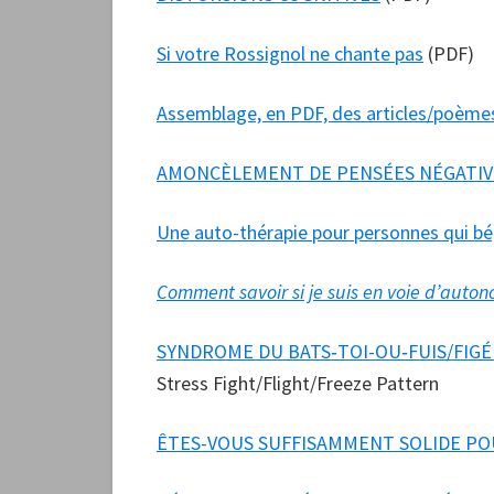
Si votre Rossignol ne chante pas
(PDF)
Assemblage, en PDF, des articles/poèm
AMONCÈLEMENT DE PENSÉES NÉGATIV
Une auto-thérapie pour personnes qui bé
Comment savoir si je suis en voie d’auton
SYNDROME DU BATS­‐TOI-OU­‐FUIS/FIG
Stress Fight/Flight/Freeze Pattern
ÊTES-VOUS SUFFISAMMENT SOLIDE P