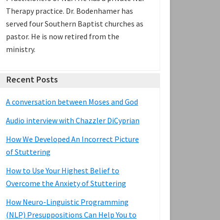
Therapy practice. Dr. Bodenhamer has
served four Southern Baptist churches as
pastor. He is now retired from the
ministry.
Recent Posts
A conversation between Moses and God
Audio interview with Chazzler DiCyprian
How We Developed An Incorrect Picture
of Stuttering
How to Use Your Highest Belief to
Overcome the Anxiety of Stuttering
How Neuro-Linguistic Programming
(NLP) Presuppositions Can Help You to