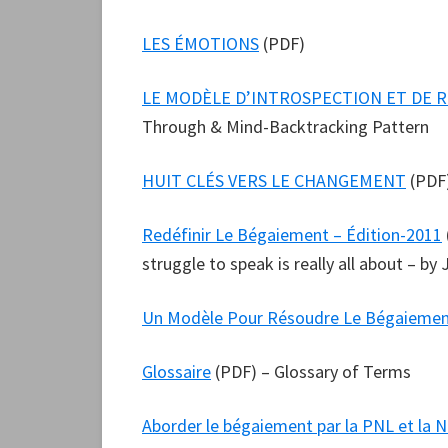
LES ÉMOTIONS
(PDF)
LE MODÈLE D’INTROSPECTION ET DE R
Through & Mind-Backtracking Pattern
HUIT CLÉS VERS LE CHANGEMENT
(PDF)
Redéfinir Le Bégaiement – Édition-2011
struggle to speak is really all about – by
Un Modèle Pour Résoudre Le Bégaieme
Glossaire
(PDF) – Glossary of Terms
Aborder le bégaiement par la PNL et la