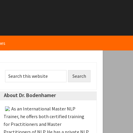
hes
rimary
Search
idebar
this
website
About Dr. Bodenhamer
As an International Master NLP
Trainer, he offers both certified training
for Practitioners and Master
Practitioners of NLP. He has a private NLP